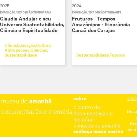
2025
2024
EXPOSIÇÃO / EXPOSIÇÃO TEMPORÁRIA
EXPOSIÇÃO / EXPOSIÇÃO ITINERANTE
Claudia Andujar e seu
Fruturos - Tempos
Universo: Sustentabilidade,
Amazônicos - Itinerância
Ciência e Espiritualidade
Canaã dos Carajas
Clima
Educação
Cultura
Antropoceno
Ciências
Sustentabilidade
Sustentabilidade
Futuros
sobre
2026
o centro de
Docu
documentação e
memória
Des
o museu do amanhã
com
conheça nosso acervo