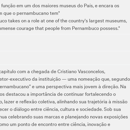
função em um dos maiores museus do País, e encara os
em que o pernambucano tem"
uco takes on a role at one of the country's largest museums,
 immense courage that people from Pernambuco possess."
pítulo com a chegada de Cristiano Vasconcelos,
etor-executivo da instituição — uma nomeação que, segundo
pernambucano” e uma perspectiva mais jovem à direção. Na
os destacou a importância de continuar fortalecendo o
azer e reflexão coletiva, alinhando sua trajetória à missão
ecer o diálogo entre ciência, cultura e sociedade. Sob sua
nua celebrando suas marcas e planejando novas exposições
como um ponto de encontro entre ciência, inovação e