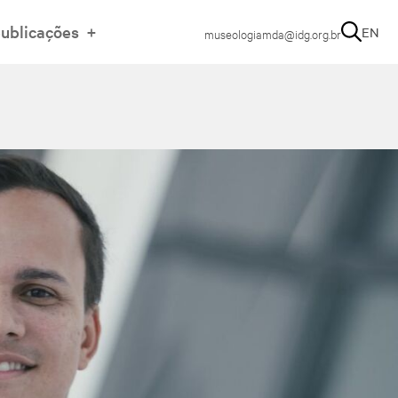
ublicações
EN
museologiamda@idg.org.br