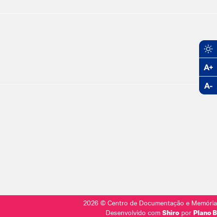
2026
© Centro de Documentação e Memória
Desenvolvido com
por
Shiro
Plano B