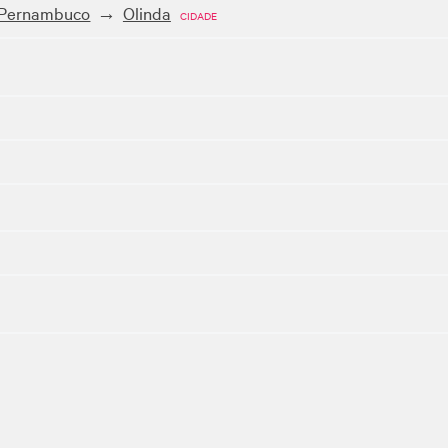
Pernambuco
Olinda
CIDADE