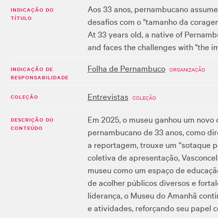
Aos 33 anos, pernambucano assume 
INDICAÇÃO DO
TÍTULO
desafios com o "tamanho da corag
At 33 years old, a native of Pernamb
and faces the challenges with "the
Folha de Pernambuco
INDICAÇÃO DE
ORGANIZAÇÃO
RESPONSABILIDADE
Entrevistas
COLEÇÃO
COLEÇÃO
Em 2025, o museu ganhou um novo ca
DESCRIÇÃO DO
CONTEÚDO
pernambucano de 33 anos, como dir
a reportagem, trouxe um “sotaque 
coletiva de apresentação, Vasconcel
museu como um espaço de educação, l
de acolher públicos diversos e fortal
liderança, o Museu do Amanhã conti
e atividades, reforçando seu papel 