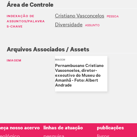
Área de Controle
Cristiano Vasconcelos
INDEXAÇÃO DE
PESSOA
ASSUNTOS/PALAVRA
Diversidade
ASSUNTO
S-CHAVE
Arquivos Associados / Assets
IMAGEM
IMAGEM
Pernambucano Cristiano
Vasconcelos, diretor-
executivo do Museu do
Amanhã - Foto: Albert
Andrade
eça nosso acervo
linhas de atuação
publicações
eológico
pesquisa
livros