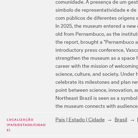
comunidade. A presença de um gesto
símbolo de representatividade e de
com públicos de diferentes origens e
In 2025, the museum entered a new ch
old from Pernambuco, as the institu
the report, brought a "Pernambuco a
introductory press conference, Vasco
strengthen the museum as a space for 
career with the mission of welcomin
science, culture, and society. Under
celebrate its milestones and plan new
point between science, innovation, 
Northeast Brazil is seen as a symbo
the museum connects with audiences 
País | Estado | Cidade
Brasil
LOCALIZAÇÃO
(PAÍS/ESTADO/CIDAD
E)