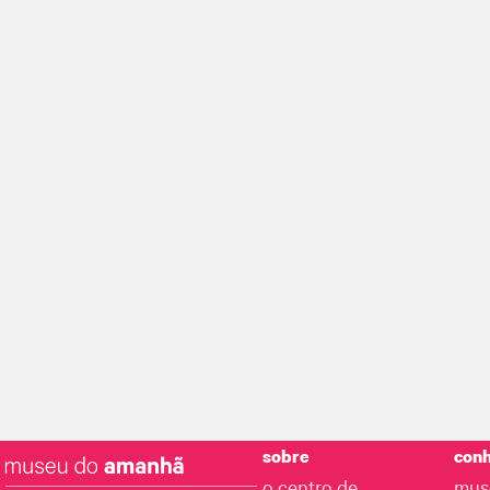
sobre
conh
o centro de
mus