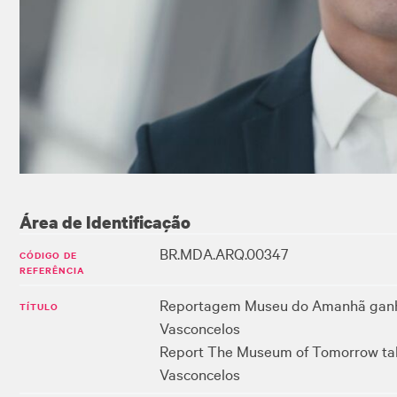
Área de Identificação
BR.MDA.ARQ.00347
CÓDIGO DE
REFERÊNCIA
Reportagem Museu do Amanhã ganha
TÍTULO
Vasconcelos
Report The Museum of Tomorrow take
Vasconcelos