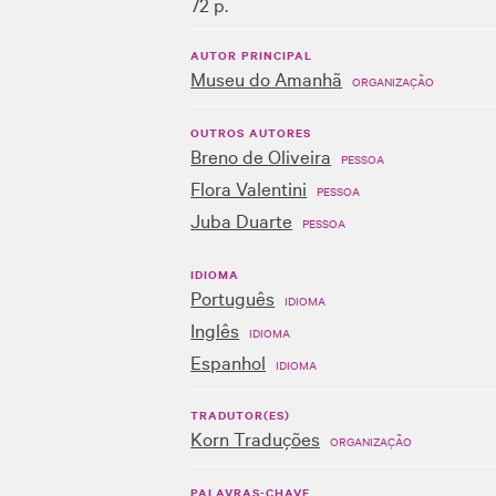
72 p.
AUTOR PRINCIPAL
Museu do Amanhã
ORGANIZAÇÃO
OUTROS AUTORES
Breno de Oliveira
PESSOA
Flora Valentini
PESSOA
Juba Duarte
PESSOA
IDIOMA
Português
IDIOMA
Inglês
IDIOMA
Espanhol
IDIOMA
TRADUTOR(ES)
Korn Traduções
ORGANIZAÇÃO
PALAVRAS-CHAVE