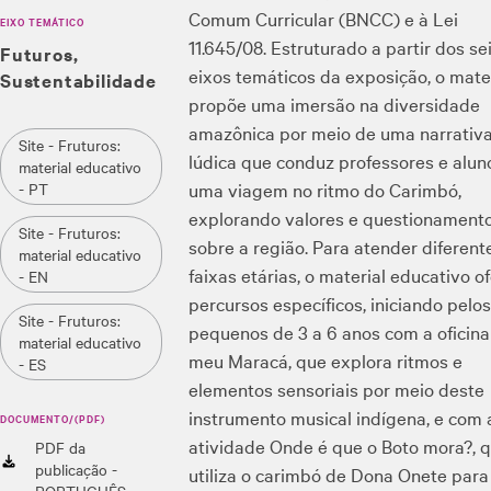
Comum Curricular (BNCC) e à Lei
EIXO TEMÁTICO
11.645/08. Estruturado a partir dos se
Futuros
eixos temáticos da exposição, o mate
Sustentabilidade
propõe uma imersão na diversidade
amazônica por meio de uma narrativ
Site - Fruturos:
lúdica que conduz professores e alu
material educativo
uma viagem no ritmo do Carimbó,
- PT
explorando valores e questionament
Site - Fruturos:
sobre a região. Para atender diferent
material educativo
faixas etárias, o material educativo o
- EN
percursos específicos, iniciando pelo
Site - Fruturos:
pequenos de 3 a 6 anos com a oficina
material educativo
meu Maracá, que explora ritmos e
- ES
elementos sensoriais por meio deste
instrumento musical indígena, e com 
DOCUMENTO/(PDF)
atividade Onde é que o Boto mora?, 
PDF da
publicação -
utiliza o carimbó de Dona Onete para