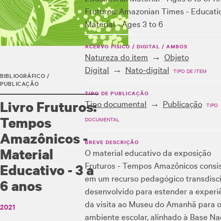
Fruturos: Amazonian Times - Educati
Material - Ages 3 to 6
ACERVO FÍSICO / DIGITAL / AMBOS
Natureza do item
Objeto
Digital
Nato-digital
TIPO DE ITEM
BIBLIOGRÁFICO /
PUBLICAÇÃO
TIPO DE PUBLICAÇÃO
Livro Fruturos:
Tipo documental
Publicação
TIPO
Tempos
DOCUMENTAL
Amazônicos -
BREVE DESCRIÇÃO
Material
O material educativo da exposição
Fruturos - Tempos Amazônicos consi
Educativo - 3 a
em um recurso pedagógico transdisci
6 anos
desenvolvido para estender a experi
da visita ao Museu do Amanhã para 
2021
ambiente escolar, alinhado à Base Na