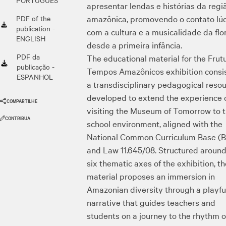
PORTUGUÊS
apresentar lendas e histórias da regi
amazônica, promovendo o contato lú
PDF of the
publication -
com a cultura e a musicalidade da flo
ENGLISH
desde a primeira infância.
PDF da
The educational material for the Frutu
publicação -
Tempos Amazônicos exhibition consis
ESPANHOL
a transdisciplinary pedagogical reso
developed to extend the experience 
COMPARTILHE
visiting the Museum of Tomorrow to 
CONTRIBUA
school environment, aligned with the
National Common Curriculum Base (
and Law 11.645/08. Structured around
six thematic axes of the exhibition, t
material proposes an immersion in
Amazonian diversity through a playfu
narrative that guides teachers and
students on a journey to the rhythm o