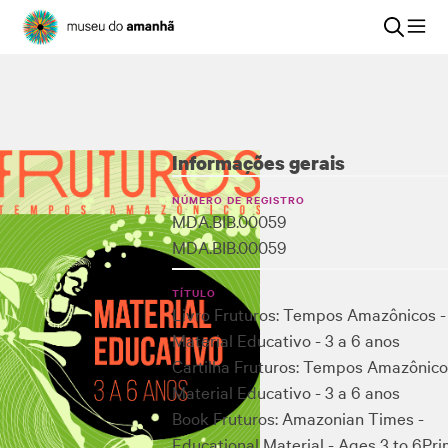
Informações gerais
NÚMERO DE REGISTRO
MDA.BIB.00059
MDA.BIB.00059
TÍTULO
Livro Fruturos: Tempos Amazônicos -
Material Educativo - 3 a 6 anos
Cartilha Fruturos: Tempos Amazônico
Material Educativo - 3 a 6 anos
Book Fruturos: Amazonian Times -
Educational Material - Ages 3 to 6
Pri