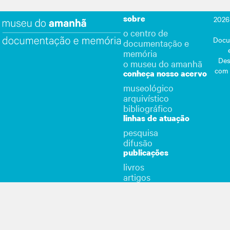
sobre
2026
o centro de
Docu
documentação e
memória
Des
o museu do amanhã
com
conheça nosso acervo
museológico
arquivístico
bibliográfico
linhas de atuação
pesquisa
difusão
publicações
livros
artigos