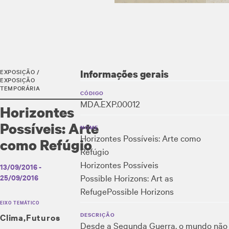
EXPOSIÇÃO /
Informações gerais
EXPOSIÇÃO
TEMPORÁRIA
CÓDIGO
MDA.EXP.00012
Horizontes
Possíveis: Arte
NOME
Horizontes Possíveis: Arte como
como Refúgio
Refúgio
Horizontes Possíveis
13/09/2016 -
Possible Horizons: Art as
25/09/2016
Refuge
Possible Horizons
EIXO TEMÁTICO
DESCRIÇÃO
Clima
Futuros
Desde a Segunda Guerra, o mundo não