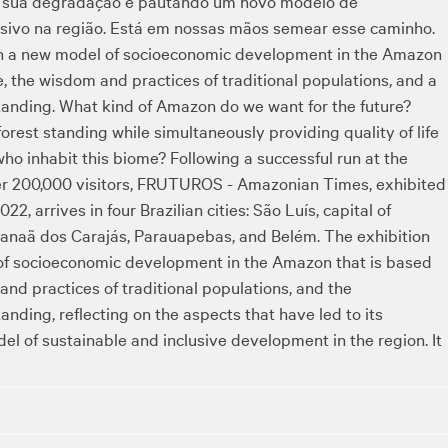
 à sua degradação e pautando um novo modelo de
usivo na região. Está em nossas mãos semear esse caminho.
t on a new model of socioeconomic development in the Amazon
e, the wisdom and practices of traditional populations, and a
anding. What kind of Amazon do we want for the future?
orest standing while simultaneously providing quality of life
who inhabit this biome? Following a successful run at the
r 200,000 visitors, FRUTUROS - Amazonian Times, exhibited
arrives in four Brazilian cities: São Luís, capital of
 Canaã dos Carajás, Parauapebas, and Belém. The exhibition
l of socioeconomic development in the Amazon that is based
and practices of traditional populations, and the
nding, reflecting on the aspects that have led to its
l of sustainable and inclusive development in the region. It