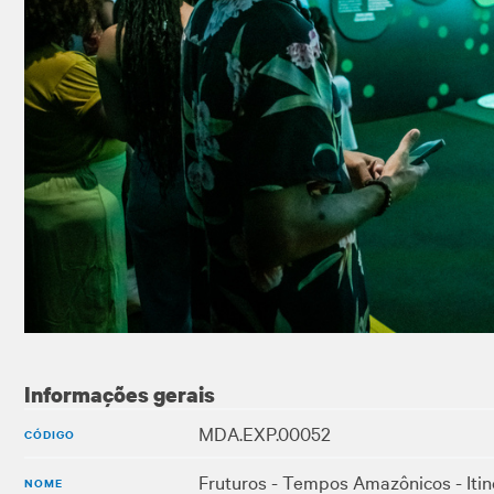
Informações gerais
MDA.EXP.00052
CÓDIGO
Fruturos - Tempos Amazônicos - Itin
NOME