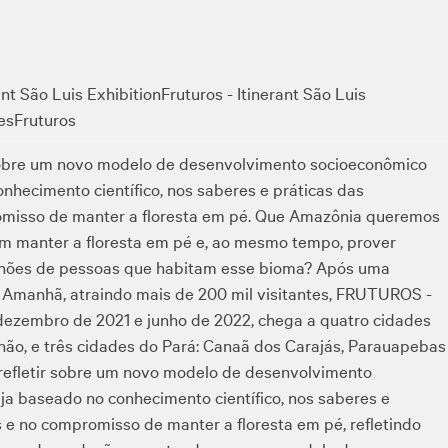
nt São Luis Exhibition
Fruturos - Itinerant São Luis
es
Fruturos
 sobre um novo modelo de desenvolvimento socioeconômico
hecimento científico, nos saberes e práticas das
omisso de manter a floresta em pé. Que Amazônia queremos
em manter a floresta em pé e, ao mesmo tempo, prover
ilhões de pessoas que habitam esse bioma? Após uma
Amanhã, atraindo mais de 200 mil visitantes, FRUTUROS -
ezembro de 2021 e junho de 2022, chega a quatro cidades
nhão, e três cidades do Pará: Canaã dos Carajás, Parauapebas
 refletir sobre um novo modelo de desenvolvimento
a baseado no conhecimento científico, nos saberes e
s e no compromisso de manter a floresta em pé, refletindo