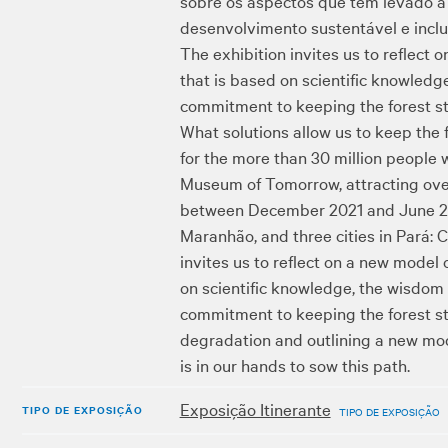
sobre ​os aspectos que têm levado
desenvolvimento sustentável e incl
The exhibition invites us to reflec
that is based on scientific knowledg
commitment to keeping the forest st
What solutions allow us to keep the f
for the more than 30 million people 
Museum of Tomorrow, attracting ove
between December 2021 and June 2022, 
Maranhão, and three cities in Pará:
invites us to reflect on a new mode
on scientific knowledge, the wisdom 
commitment to keeping the forest sta
degradation and outlining a new mode
is in our hands to sow this path.
Exposição Itinerante
TIPO DE EXPOSIÇÃO
TIPO DE EXPOSIÇÃO