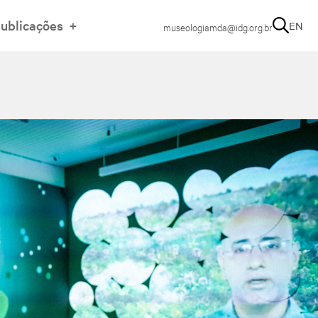
ublicações
EN
museologiamda@idg.org.br