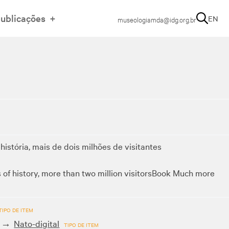
ublicações
EN
museologiamda@idg.org.br
história, mais de dois milhões de visitantes
f history, more than two million visitors
Book Much more
TIPO DE ITEM
Nato-digital
TIPO DE ITEM