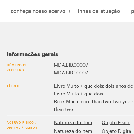
conheça nosso acervo
linhas de atuação
p
Informações gerais
MDA.BIB.00007
NÚMERO DE
REGISTRO
MDA.BIB.00007
Livro Muito + que dois: dois anos de 
TÍTULO
Livro Muito + que dois
Book Much more than two: two years o
than two
Natureza do item
Objeto Físico
ACERVO FÍSICO /
DIGITAL / AMBOS
Natureza do item
Objeto Digital