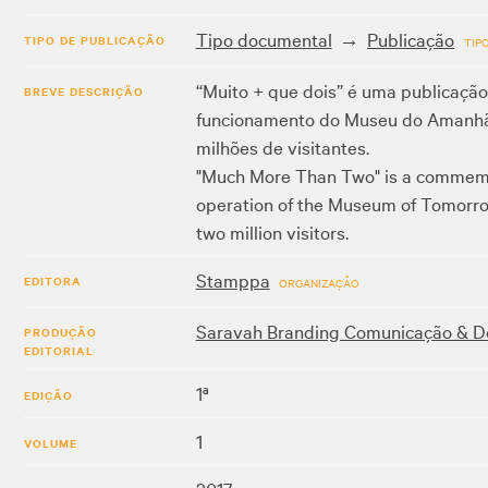
Tipo documental
Publicação
TIPO DE PUBLICAÇÃO
TIP
“Muito + que dois” é uma publicação
BREVE DESCRIÇÃO
funcionamento do Museu do Amanhã, 
milhões de visitantes.
"Much More Than Two" is a commemora
operation of the Museum of Tomorrow
two million visitors.
Stamppa
EDITORA
ORGANIZAÇÃO
Saravah Branding Comunicação & D
PRODUÇÃO
EDITORIAL
1ª
EDIÇÃO
1
VOLUME