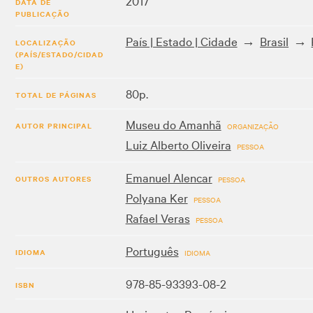
2017
DATA DE
PUBLICAÇÃO
País | Estado | Cidade
Brasil
LOCALIZAÇÃO
(PAÍS/ESTADO/CIDAD
E)
80p.
TOTAL DE PÁGINAS
Museu do Amanhã
AUTOR PRINCIPAL
ORGANIZAÇÃO
Luiz Alberto Oliveira
PESSOA
Emanuel Alencar
OUTROS AUTORES
PESSOA
Polyana Ker
PESSOA
Rafael Veras
PESSOA
Português
IDIOMA
IDIOMA
978-85-93393-08-2
ISBN