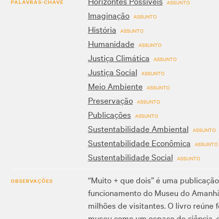
Horizontes Possíveis
PALAVRAS-CHAVE
ASSUNTO
Imaginação
ASSUNTO
História
ASSUNTO
Humanidade
ASSUNTO
Justiça Climática
ASSUNTO
Justiça Social
ASSUNTO
Meio Ambiente
ASSUNTO
Preservação
ASSUNTO
Publicações
ASSUNTO
Sustentabilidade Ambiental
ASSUNTO
Sustentabilidade Econômica
ASSUNTO
Sustentabilidade Social
ASSUNTO
“Muito + que dois” é uma publicação
OBSERVAÇÕES
funcionamento do Museu do Amanhã, 
milhões de visitantes. O livro reúne
museu como um espaço de ciência, cu