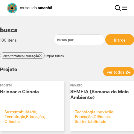
busca
filtros
180
itens
eixo temático
Educação
limpar filtros
Projeto
24
ver todos
PROJETO
PROJETO
Brincar é Ciência
SEMEIA (Semana do Meio
Ambiente)
Sustentabilidade
Tecnologia
Inovação
Tecnologia
Educação
Educação
Ciências
Ciências
Sustentabilidade