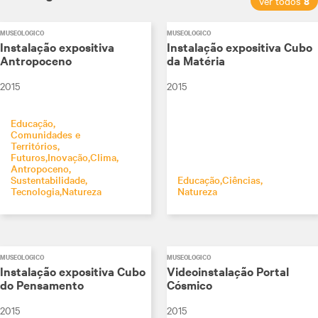
8
ver todos
MUSEOLÓGICO
MUSEOLÓGICO
Instalação expositiva
Instalação expositiva Cubo
Antropoceno
da Matéria
2015
2015
Educação
Comunidades e
Territórios
Futuros
Inovação
Clima
Antropoceno
Sustentabilidade
Educação
Ciências
Tecnologia
Natureza
Natureza
MUSEOLÓGICO
MUSEOLÓGICO
Instalação expositiva Cubo
Videoinstalação Portal
do Pensamento
Cósmico
2015
2015