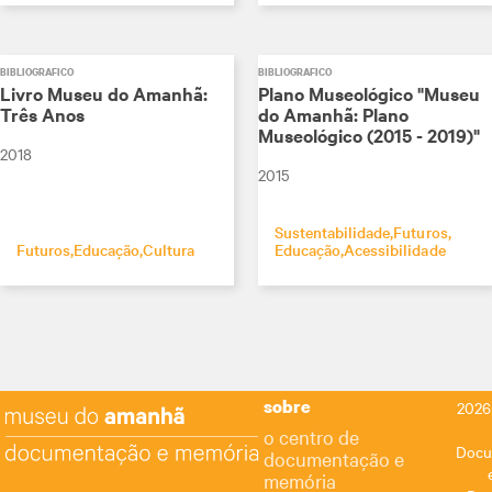
BIBLIOGRÁFICO
BIBLIOGRÁFICO
Livro Museu do Amanhã:
Plano Museológico "Museu
Três Anos
do Amanhã: Plano
Museológico (2015 - 2019)"
2018
2015
Sustentabilidade
Futuros
Futuros
Educação
Cultura
Educação
Acessibilidade
sobre
2026
o centro de
Docu
documentação e
memória