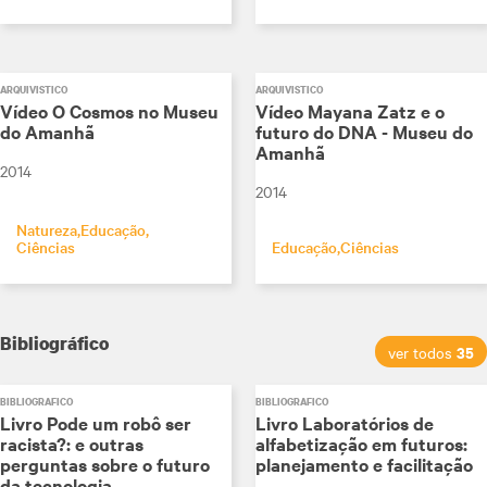
ARQUIVÍSTICO
ARQUIVÍSTICO
Vídeo O Cosmos no Museu
Vídeo Mayana Zatz e o
do Amanhã
futuro do DNA - Museu do
Amanhã
2014
2014
Natureza
Educação
Ciências
Educação
Ciências
Bibliográfico
35
ver todos
BIBLIOGRÁFICO
BIBLIOGRÁFICO
Livro Pode um robô ser
Livro Laboratórios de
racista?: e outras
alfabetização em futuros:
perguntas sobre o futuro
planejamento e facilitação
da tecnologia