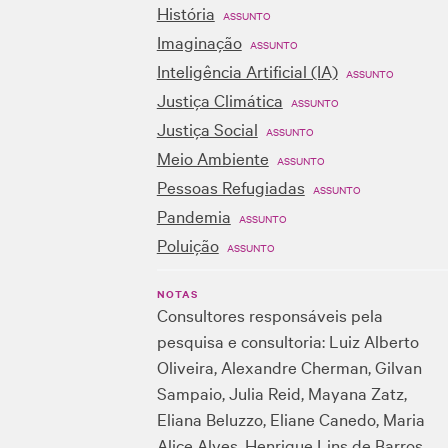
História
ASSUNTO
Imaginação
ASSUNTO
Inteligência Artificial (IA)
ASSUNTO
Justiça Climática
ASSUNTO
Justiça Social
ASSUNTO
Meio Ambiente
ASSUNTO
Pessoas Refugiadas
ASSUNTO
Pandemia
ASSUNTO
Poluição
ASSUNTO
NOTAS
Consultores responsáveis pela
pesquisa e consultoria: Luiz Alberto
Oliveira, Alexandre Cherman, Gilvan
Sampaio, Julia Reid, Mayana Zatz,
Eliana Beluzzo, Eliane Canedo, Maria
Alice Alves, Henrique Lins de Barros,