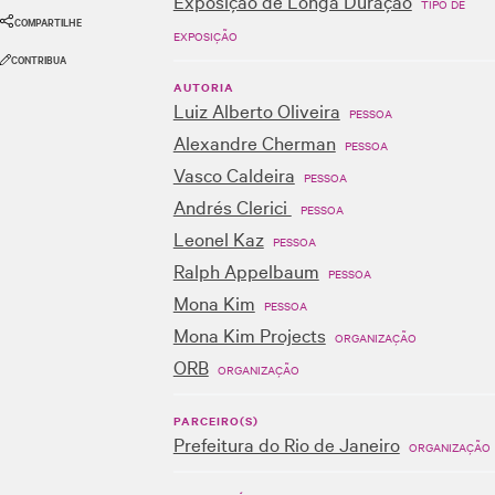
Exposição de Longa Duração
TIPO DE
COMPARTILHE
EXPOSIÇÃO
CONTRIBUA
AUTORIA
Luiz Alberto Oliveira
PESSOA
Alexandre Cherman
PESSOA
Vasco Caldeira
PESSOA
Andrés Clerici
PESSOA
Leonel Kaz
PESSOA
Ralph Appelbaum
PESSOA
Mona Kim
PESSOA
Mona Kim Projects
ORGANIZAÇÃO
ORB
ORGANIZAÇÃO
PARCEIRO(S)
Prefeitura do Rio de Janeiro
ORGANIZAÇÃO