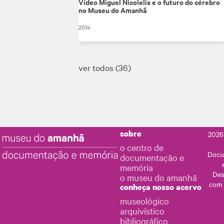
Vídeo Miguel Nicolelis e o futuro do cérebro
no Museu do Amanhã
2014
ver todos
36
sobre
2026
o centro de
Docu
documentação e
memória
Des
o museu do amanhã
com
conheça nosso acervo
museológico
arquivístico
bibliográfico