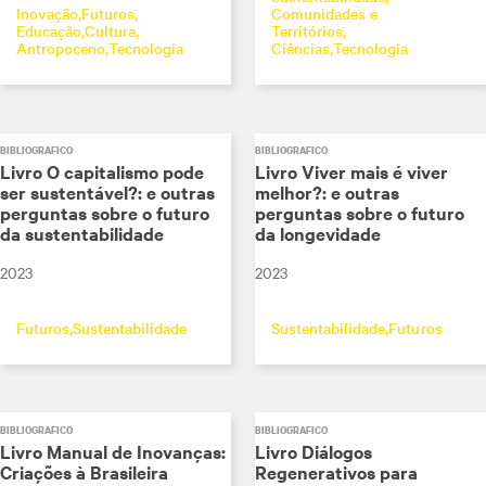
Inovação
Futuros
Comunidades e
Educação
Cultura
Territórios
Antropoceno
Tecnologia
Ciências
Tecnologia
BIBLIOGRÁFICO
BIBLIOGRÁFICO
Livro O capitalismo pode
Livro Viver mais é viver
ser sustentável?: e outras
melhor?: e outras
perguntas sobre o futuro
perguntas sobre o futuro
da sustentabilidade
da longevidade
2023
2023
Futuros
Sustentabilidade
Sustentabilidade
Futuros
BIBLIOGRÁFICO
BIBLIOGRÁFICO
Livro Manual de Inovanças:
Livro Diálogos
Criações à Brasileira
Regenerativos para