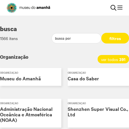
busca
filtros
1566
itens
Organização
391
ver todos
ORGANIZAÇÃO
ORGANIZAÇÃO
Museu do Amanhã
Casa do Saber
ORGANIZAÇÃO
ORGANIZAÇÃO
Administração Nacional
Shenzhen Super Visual Co.,
Oceânica e Atmosférica
Ltd
(NOAA)