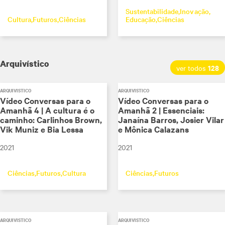
Sustentabilidade
Inovação
Cultura
Futuros
Ciências
Educação
Ciências
Arquivístico
128
ver todos
ARQUIVÍSTICO
ARQUIVÍSTICO
Vídeo Conversas para o
Vídeo Conversas para o
Amanhã 4 | A cultura é o
Amanhã 2 | Essenciais:
caminho: Carlinhos Brown,
Janaína Barros, Josier Vilar
Vik Muniz e Bia Lessa
e Mônica Calazans
2021
2021
Ciências
Futuros
Cultura
Ciências
Futuros
ARQUIVÍSTICO
ARQUIVÍSTICO