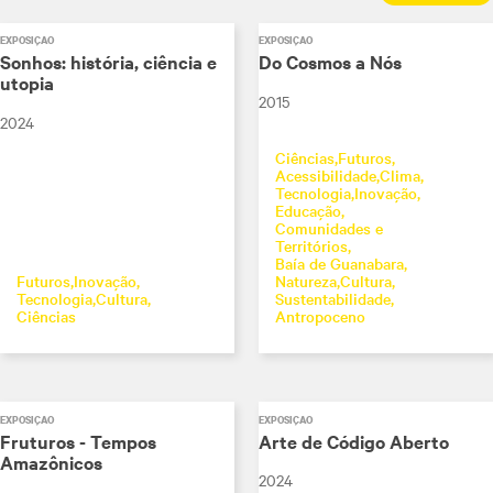
EXPOSIÇÃO
EXPOSIÇÃO
Sonhos: história, ciência e
Do Cosmos a Nós
utopia
2015
2024
Ciências
Futuros
Acessibilidade
Clima
Tecnologia
Inovação
Educação
Comunidades e
Territórios
Baía de Guanabara
Futuros
Inovação
Natureza
Cultura
Tecnologia
Cultura
Sustentabilidade
Ciências
Antropoceno
EXPOSIÇÃO
EXPOSIÇÃO
Fruturos - Tempos
Arte de Código Aberto
Amazônicos
2024