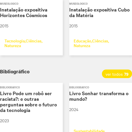
MUSEOLÓGICO
MUSEOLÓGICO
Instalação expositiva
Instalação expositiva Cubo
Horizontes Cósmicos
da Matéria
2015
2015
Tecnologia
Ciências
Educação
Ciências
Natureza
Natureza
Bibliográfico
79
ver todos
BIBLIOGRÁFICO
BIBLIOGRÁFICO
Livro Pode um robô ser
Livro Sonhar transforma o
racista?: e outras
mundo?
perguntas sobre o futuro
2024
da tecnologia
2023
Sustentabilidade