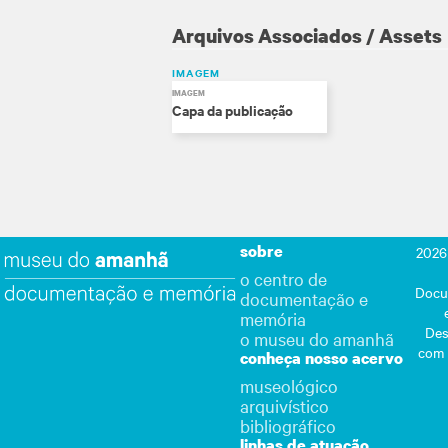
Arquivos Associados / Assets
IMAGEM
IMAGEM
Capa da publicação
sobre
2026
o centro de
Docu
documentação e
memória
Des
o museu do amanhã
com
conheça nosso acervo
museológico
arquivístico
bibliográfico
linhas de atuação