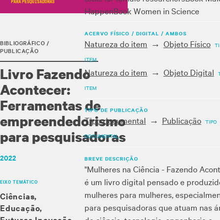
Happen
Book Women in Science
ACERVO FÍSICO / DIGITAL / AMBOS
Natureza do item
Objeto Físico
BIBLIOGRÁFICO /
T
PUBLICAÇÃO
ITEM
Livro Fazendo
Natureza do item
Objeto Digital
Acontecer:
ITEM
Ferramentas de
TIPO DE PUBLICAÇÃO
empreendedorismo
Tipo documental
Publicação
TIPO
para pesquisadoras
DOCUMENTAL
2022
BREVE DESCRIÇÃO
"Mulheres na Ciência - Fazendo Acont
é um livro digital pensado e produzid
EIXO TEMÁTICO
mulheres para mulheres, especialme
Ciências
para pesquisadoras que atuam nas á
Educação
Futuros
Inovação
de ciência, tecnologia, engenharia e