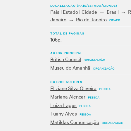
LOCALIZAÇÃO (PAÍS/ESTADO/CIDADE)
País | Estado | Cidade
Brasil
R
Janeiro
Rio de Janeiro
CIDADE
TOTAL DE PÁGINAS
105p.
AUTOR PRINCIPAL
British Council
ORGANIZAÇÃO
Museu do Amanhã
ORGANIZAÇÃO
OUTROS AUTORES
Eliziane Silva Oliveira
PESSOA
Mariana Alencar
PESSOA
Luiza Lages
PESSOA
Tuany Alves
PESSOA
Matildas Comunicação
ORGANIZAÇÃO