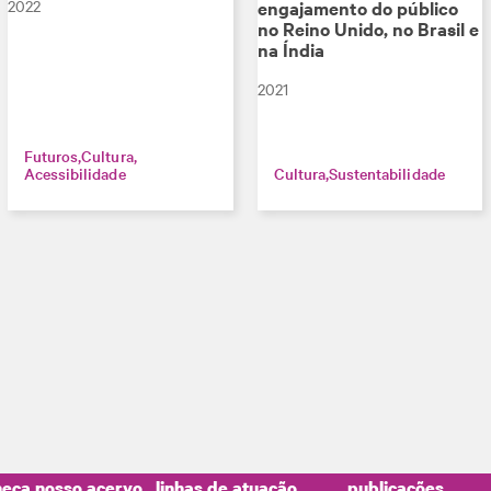
2022
engajamento do público
no Reino Unido, no Brasil e
na Índia
2021
Futuros
Cultura
Acessibilidade
Cultura
Sustentabilidade
eça nosso acervo
linhas de atuação
publicações