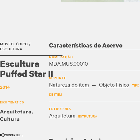
MUSEOLÓGICO /
Características do Acervo
ESCULTURA
NUMERAÇÃO
Escultura
MDA.MUS.00010
Puffed Star II
SUPORTE
Natureza do item
Objeto Físico
TIPO
2014
DE ITEM
EIXO TEMÁTICO
ESTRUTURA
Arquitetura
Arquitetura
ESTRUTURA
Cultura
COMPARTILHE