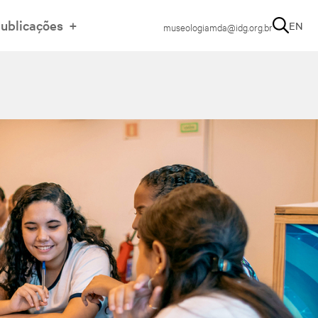
ublicações
EN
museologiamda@idg.org.br