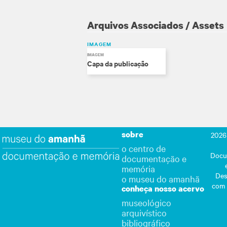
Arquivos Associados / Assets
IMAGEM
IMAGEM
Capa da publicação
sobre
2026
o centro de
Docu
documentação e
memória
Des
o museu do amanhã
com
conheça nosso acervo
museológico
arquivístico
bibliográfico