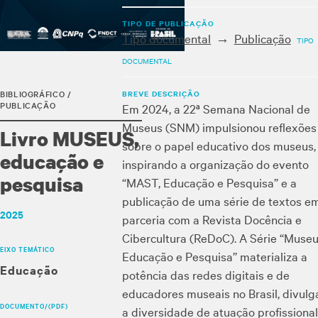
TIPO DE PUBLICAÇÃO
Tipo documental
Publicação
TIPO
DOCUMENTAL
BREVE DESCRIÇÃO
BIBLIOGRÁFICO /
PUBLICAÇÃO
Em 2024, a 22ª Semana Nacional de
Museus (SNM) impulsionou reflexões
Livro MUSEUS,
sobre o papel educativo dos museus,
educação e
inspirando a organização do evento
pesquisa
“MAST, Educação e Pesquisa” e a
publicação de uma série de textos e
2025
parceria com a Revista Docência e
Cibercultura (ReDoC). A Série “Museu
EIXO TEMÁTICO
Educação e Pesquisa” materializa a
Educação
potência das redes digitais e de
educadores museais no Brasil, divul
DOCUMENTO/(PDF)
a diversidade de atuação profissional