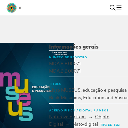
Informações gerais
NÚMERO DE REGISTRO
MDA.BIB.00071
MDA.BIB.00071
TÍTULO
Livro MUSEUS, educação e pesquisa
Book Museums, Education and Resea
ACERVO FÍSICO / DIGITAL / AMBOS
Natureza do item
Objeto
Digital
Nato-digital
TIPO DE ITEM