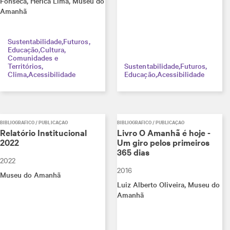
Fonseca
, Herica Lima
, Museu do
Amanhã
Sustentabilidade
Futuros
Educação
Cultura
Comunidades e
Territórios
Sustentabilidade
Futuros
Clima
Acessibilidade
Educação
Acessibilidade
BIBLIOGRÁFICO / PUBLICAÇÃO
BIBLIOGRÁFICO / PUBLICAÇÃO
Relatório Institucional
Livro O Amanhã é hoje -
2022
Um giro pelos primeiros
365 dias
2022
2016
Museu do Amanhã
Luiz Alberto Oliveira
, Museu do
Amanhã