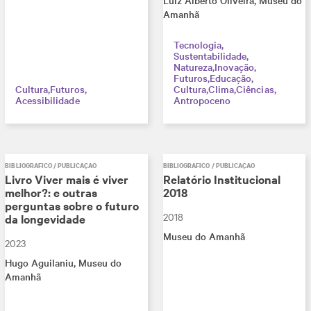
Luiz Alberto Oliveira
, Museu do
Amanhã
Tecnologia
Sustentabilidade
Natureza
Inovação
Futuros
Educação
Cultura
Futuros
Cultura
Clima
Ciências
Acessibilidade
Antropoceno
BIBLIOGRÁFICO / PUBLICAÇÃO
BIBLIOGRÁFICO / PUBLICAÇÃO
Livro Viver mais é viver
Relatório Institucional
melhor?: e outras
2018
perguntas sobre o futuro
2018
da longevidade
Museu do Amanhã
2023
Hugo Aguilaniu
, Museu do
Amanhã