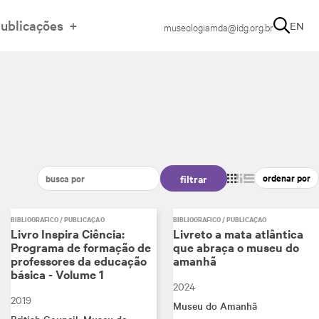
ublicações
EN
museologiamda@idg.org.br
filtrar
BIBLIOGRÁFICO / PUBLICAÇÃO
BIBLIOGRÁFICO / PUBLICAÇÃO
Livro Inspira Ciência:
Livreto a mata atlântica
Programa de formação de
que abraça o museu do
professores da educação
amanhã
básica - Volume 1
2024
2019
Museu do Amanhã