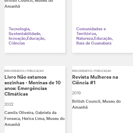
British Council
, Museu do
Amanhã
Tecnologia
Comunidades e
Sustentabilidade
Territórios
Inovação
Educação
Natureza
Educação
Ciências
Baía de Guanabara
BIBLIOGRÁFICO / PUBLICAÇÃO
BIBLIOGRÁFICO / PUBLICAÇÃO
Livro Não estamos
Revista Mulheres na
sozinhas - Meninas de 10
Ciência #1
anos: Emergências
2019
Climáticas
British Council
, Museu do
2022
Amanhã
Camila Oliveira
, Gabriela da
Fonseca
, Herica Lima
, Museu do
Amanhã