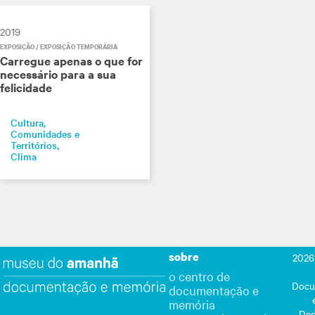
2019
EXPOSIÇÃO / EXPOSIÇÃO TEMPORÁRIA
Carregue apenas o que for
necessário para a sua
felicidade
Cultura
Comunidades e
Territórios
Clima
sobre
2026
o centro de
Docu
documentação e
memória
Des