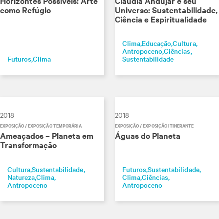
Horizontes Possíveis: Arte
Claudia Andujar e seu
como Refúgio
Universo: Sustentabilidade,
Ciência e Espiritualidade
Clima
Educação
Cultura
Antropoceno
Ciências
Futuros
Clima
Sustentabilidade
2018
2018
EXPOSIÇÃO / EXPOSIÇÃO TEMPORÁRIA
EXPOSIÇÃO / EXPOSIÇÃO ITINERANTE
Ameaçados – Planeta em
Águas do Planeta
Transformação
Cultura
Sustentabilidade
Futuros
Sustentabilidade
Natureza
Clima
Clima
Ciências
Antropoceno
Antropoceno